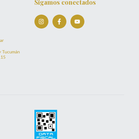
Sigamos conectados
ar
y Tucumán
115