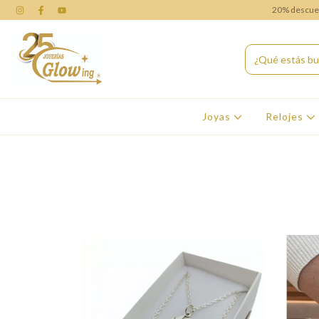
20% descuent
Joyas
Relojes