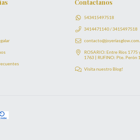
ías
Contactanos
543415497518
3414471140 / 3415497518
galar
contacto@joyeriasglow.com.
mos
ROSARIO: Entre Ríos 1775 
1763 | RUFINO: Pte. Perón 
recuentes
Visita nuestro Blog!