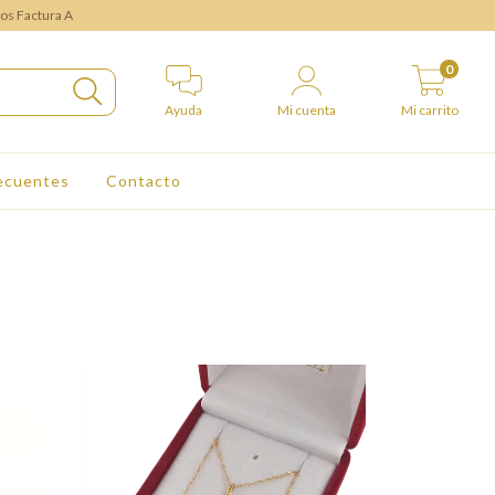
mos Factura A
0
Ayuda
Mi cuenta
Mi carrito
ecuentes
Contacto