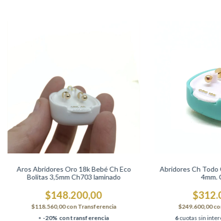
Aros Abridores Oro 18k Bebé Ch Eco
Abridores Ch Todo O
Bolitas 3,5mm Ch703 laminado
4mm. 
$148.200,00
$312.
$118.560,00
con
Transferencia
$249.600,00
co
-20% con transferencia
6
cuotas sin inte