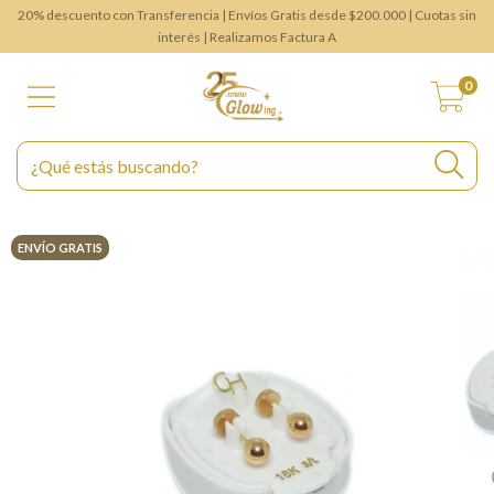
20% descuento con Transferencia | Envíos Gratis desde $200.000 | Cuotas sin
interés | Realizamos Factura A
0
ENVÍO GRATIS