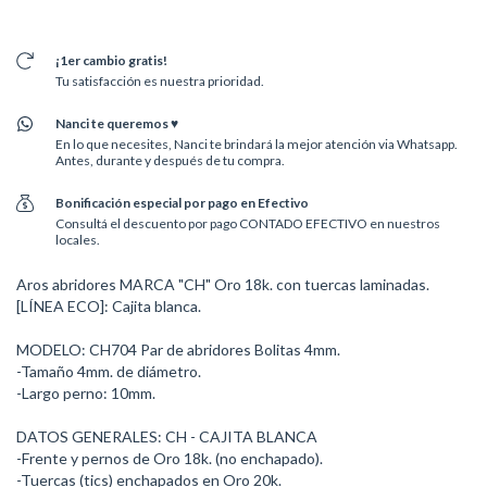
¡1er cambio gratis!
Tu satisfacción es nuestra prioridad.
Nanci te queremos ♥
En lo que necesites, Nanci te brindará la mejor atención via Whatsapp.
Antes, durante y después de tu compra.
Bonificación especial por pago en Efectivo
Consultá el descuento por pago CONTADO EFECTIVO en nuestros
locales.
Aros abridores MARCA "CH" Oro 18k. con tuercas laminadas.
[LÍNEA ECO]: Cajita blanca.
MODELO: CH704 Par de abridores Bolitas 4mm.
-Tamaño 4mm. de diámetro.
-Largo perno: 10mm.
DATOS GENERALES: CH - CAJITA BLANCA
-Frente y pernos de Oro 18k. (no enchapado).
-Tuercas (tics) enchapados en Oro 20k.