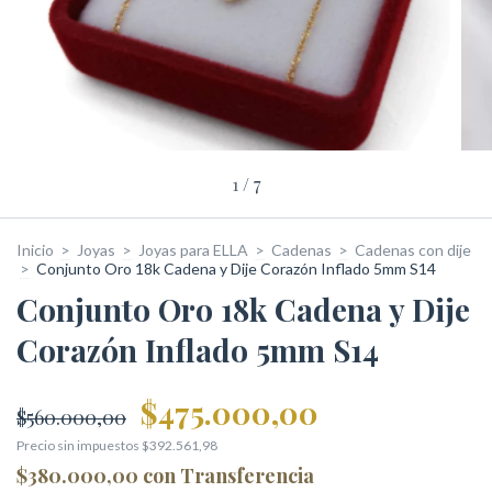
1
/
7
Inicio
>
Joyas
>
Joyas para ELLA
>
Cadenas
>
Cadenas con dije
>
Conjunto Oro 18k Cadena y Dije Corazón Inflado 5mm S14
Conjunto Oro 18k Cadena y Dije
Corazón Inflado 5mm S14
$475.000,00
$560.000,00
Precio sin impuestos
$392.561,98
$380.000,00
con
Transferencia