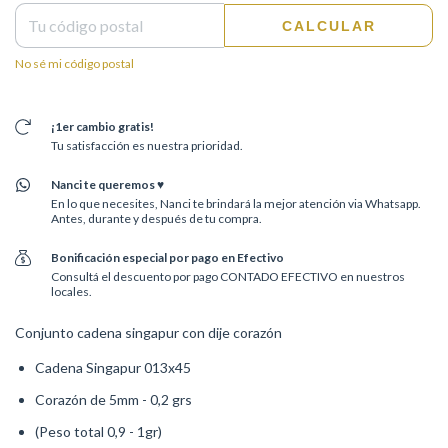
CALCULAR
No sé mi código postal
¡1er cambio gratis!
Tu satisfacción es nuestra prioridad.
Nanci te queremos ♥
En lo que necesites, Nanci te brindará la mejor atención via Whatsapp.
Antes, durante y después de tu compra.
Bonificación especial por pago en Efectivo
Consultá el descuento por pago CONTADO EFECTIVO en nuestros
locales.
Conjunto cadena singapur con dije corazón
C
adena Singapur 013x45
Corazón de 5mm - 0,2 grs
(Peso total 0,9 - 1gr)