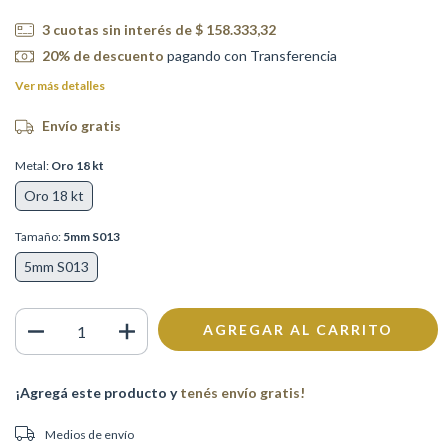
3
cuotas sin interés de
$ 158.333,32
20% de descuento
pagando con Transferencia
Ver más detalles
Envío gratis
Metal:
Oro 18 kt
Oro 18 kt
Tamaño:
5mm S013
5mm S013
¡Agregá este producto y
tenés envío gratis!
Entregas para el CP:
CAMBIAR CP
Medios de envío