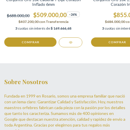
Inflado 6mm
Corazón I
$509.000,00
$855.
–26%
$688.000,00
$407.200,00
con
Transferencia
$684.000,00
co
3
cuotas sin interés de
$ 169.666,68
3
cuotas sin inter
COMPRAR
COMPRAR
Sobre Nosotros
Fundada en 1999 en Rosario, somos una empresa familiar que nació
con un lema claro: Garantizar Calidad y Satisfacción. Hoy, nuestros
maestros orfebres fabrican cada pieza con la pasión por los detalles
que tanto los caracteriza. Sumamos más de 400 opiniones en
Google que destacan nuestra atención, calidad y rapidez de envío a
toda Argentina. Gracias por elegirnos para tus regalos más