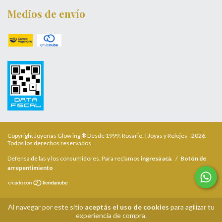
Medios de envío
Copyright Joyerías Glow ing ® Desde 1999. Rosario. | Joyas y Relojes - 2026.
Todos los derechos reservados.
Defensa de las y los consumidores. Para reclamos
ingresá acá.
/
Botón de
arrepentimiento
Al navegar por este sitio
aceptás el uso de cookies
para agilizar tu
experiencia de compra.