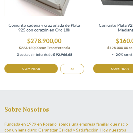
Conjunto cadena y cruz orlada de Plata
Conjunto Plata 92
925 con corazón en Oro 18k
Median
$278.900,00
$160.
$223.120,00
con
Transferencia
$128.000,00
co
3
cuotas sin interés de
$ 92.966,68
-20% con t
COMPRAR
COMPRAR
Sobre Nosotros
Fundada en 1999 en Rosario, somos una empresa familiar que nació
con un lema claro: Garantizar Calidad y Satisfacción. Hoy, nuestros