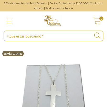
20% descuento con Transferencia | Envíos Gratis desde $200.000 | Cuotas sin
interés | Realizamos Factura A
0
ENVÍO GRATIS