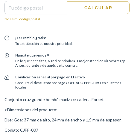
CALCULAR
No sé mi código postal
¡1er cambio gratis!
Tu satisfacción es nuestra prioridad.
Nanci te queremos ♥
En lo que necesites, Nanci te brindará la mejor atención via Whatsapp.
Antes, durante y después de tu compra.
Bonificación especial por pago en Efectivo
Consultá el descuento por pago CONTADO EFECTIVO en nuestros
locales.
Conjunto cruz grande bombé maciza c/ cadena Forcet
>Dimensiones del producto:
Dije: Gde: 37 mm de alto, 24 mm de ancho y 1,5 mm de espesor.
Código: CJFP-007