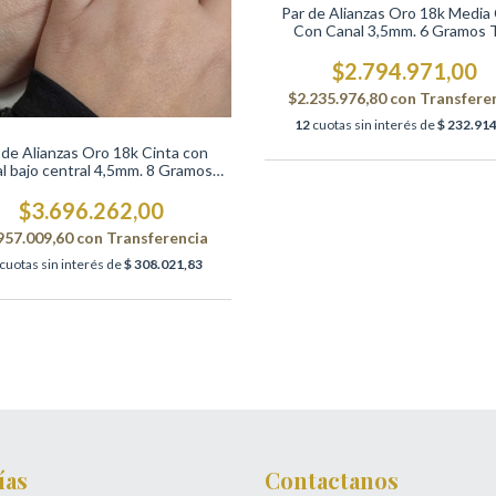
Par de Alianzas Oro 18k Media
Con Canal 3,5mm. 6 Gramos 
$2.794.971,00
$2.235.976,80
con
Transfere
12
cuotas sin interés de
$ 232.914
 de Alianzas Oro 18k Cinta con
l bajo central 4,5mm. 8 Gramos
TF3
$3.696.262,00
957.009,60
con
Transferencia
cuotas sin interés de
$ 308.021,83
ías
Contactanos