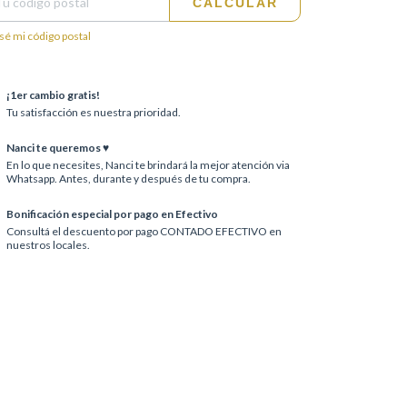
CALCULAR
sé mi código postal
¡1er cambio gratis!
Tu satisfacción es nuestra prioridad.
Nanci te queremos ♥
En lo que necesites, Nanci te brindará la mejor atención via
Whatsapp. Antes, durante y después de tu compra.
Bonificación especial por pago en Efectivo
Consultá el descuento por pago CONTADO EFECTIVO en
nuestros locales.