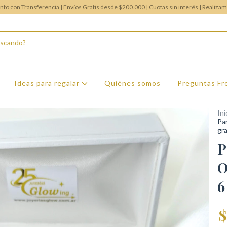
o con Transferencia | Envíos Gratis desde $200.000 | Cuotas sin interés | Realiza
Ideas para regalar
Quiénes somos
Preguntas Fr
Ini
Par
gr
P
O
6
$