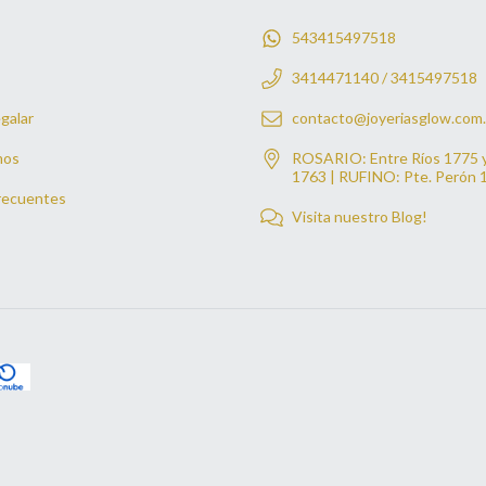
543415497518
3414471140 / 3415497518
galar
contacto@joyeriasglow.com.
mos
ROSARIO: Entre Ríos 1775 
1763 | RUFINO: Pte. Perón 
recuentes
Visita nuestro Blog!