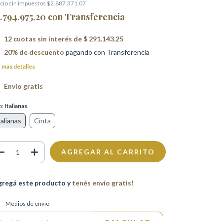
cio sin impuestos
$2.887.371,07
.794.975,20
con
Transferencia
12
cuotas sin interés de
$ 291.143,25
20% de descuento
pagando con Transferencia
 más detalles
Envío gratis
o:
Italianas
talianas
Cinta
gregá este producto y
tenés envío gratis!
regas para el CP:
CAMBIAR CP
Medios de envío