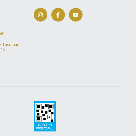
ar
y Tucumán
115