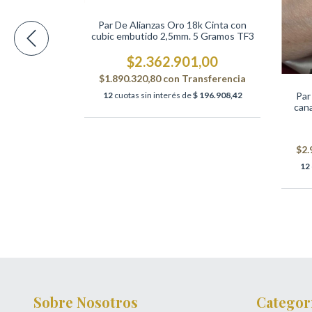
18k Números
 Relieve 12
Par De Alianzas Oro 18k Cinta con
4
cubic embutido 2,5mm. 5 Gramos TF3
,00
$2.362.901,00
nsferencia
$1.890.320,80
con
Transferencia
 479.331,17
12
cuotas sin interés de
$ 196.908,42
Par
cana
$2.
12
Sobre Nosotros
Categor