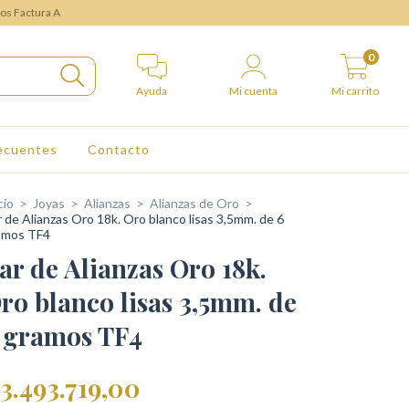
mos Factura A
0
Ayuda
Mi cuenta
Mi carrito
ecuentes
Contacto
cio
>
Joyas
>
Alianzas
>
Alianzas de Oro
>
 de Alianzas Oro 18k. Oro blanco lisas 3,5mm. de 6
amos TF4
ar de Alianzas Oro 18k.
ro blanco lisas 3,5mm. de
 gramos TF4
3.493.719,00