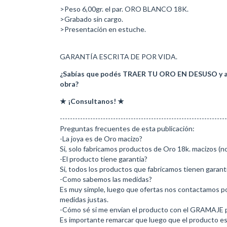
>Peso 6,00gr. el par. ORO BLANCO 18K.
>Grabado sin cargo.
>Presentación en estuche.
GARANTÍA ESCRITA DE POR VIDA.
¿Sabías que podés TRAER TU ORO EN DESUSO y aho
obra?
★ ¡Consultanos! ★
------------------------------------------------------------------
Preguntas frecuentes de esta publicación:
-La joya es de Oro macizo?
Si, solo fabricamos productos de Oro 18k. macizos (no
-El producto tiene garantía?
Si, todos los productos que fabricamos tienen garantí
-Como sabemos las medidas?
Es muy simple, luego que ofertas nos contactamos po
medidas justas.
-Cómo sé si me envían el producto con el GRAMAJE
Es importante remarcar que luego que el producto est