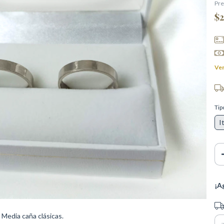
Pre
$2
Ver
Tip
I
¡A
Ent
edia caña clásicas.