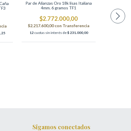
Par de Alianzas Oro 18k lisas Italiana
 Caña
4mm. 6 gramos TF1
TF3
Par de Alianz
4mm
$2.772.000,00
$3
$2.217.600,00
con
Transferencia
ncia
$2.608.11
12
cuotas sin interés de
$ 231.000,00
,25
12
cuotas si
Sigamos conectados