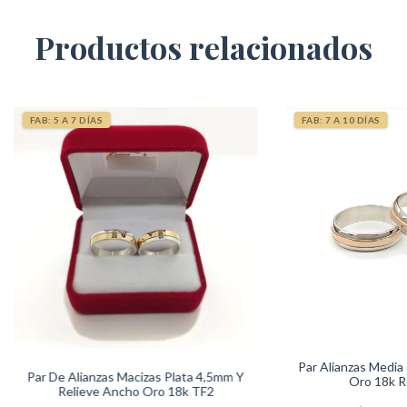
Productos relacionados
FAB: 5 A 7 DÍAS
FAB: 7 A 10 DÍAS
Par Alianzas Media 
Par De Alianzas Macizas Plata 4,5mm Y
Oro 18k R
Relieve Ancho Oro 18k TF2