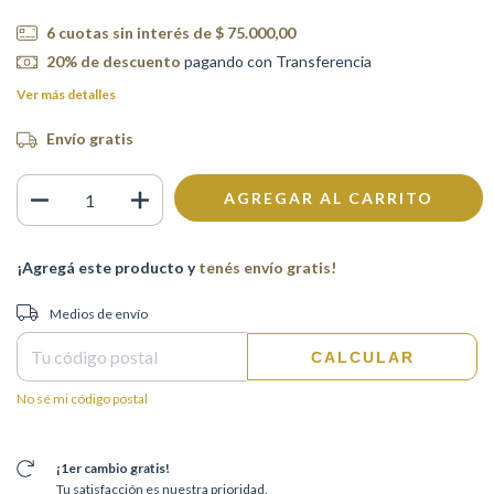
6
cuotas sin interés de
$ 75.000,00
20% de descuento
pagando con Transferencia
Ver más detalles
Envío gratis
¡Agregá este producto y
tenés envío gratis!
Entregas para el CP:
CAMBIAR CP
Medios de envío
CALCULAR
No sé mi código postal
¡1er cambio gratis!
Tu satisfacción es nuestra prioridad.