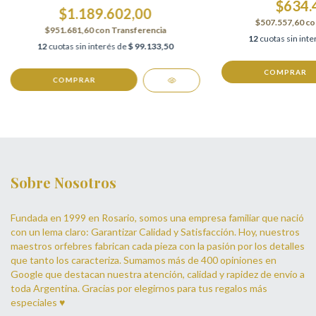
$634.
$1.189.602,00
$507.557,60
co
$951.681,60
con
Transferencia
12
cuotas sin int
12
cuotas sin interés de
$ 99.133,50
Sobre Nosotros
Fundada en 1999 en Rosario, somos una empresa familiar que nació
con un lema claro: Garantizar Calidad y Satisfacción. Hoy, nuestros
maestros orfebres fabrican cada pieza con la pasión por los detalles
que tanto los caracteriza. Sumamos más de 400 opiniones en
Google que destacan nuestra atención, calidad y rapidez de envío a
toda Argentina. Gracias por elegirnos para tus regalos más
especiales ♥