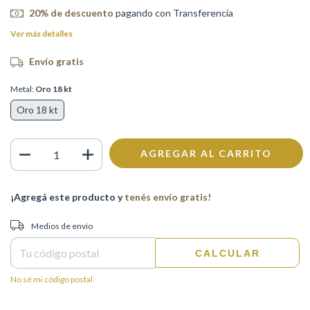
20% de descuento
pagando con Transferencia
Ver más detalles
Envío gratis
Metal:
Oro 18 kt
Oro 18 kt
¡Agregá este producto y
tenés envío gratis!
Entregas para el CP:
CAMBIAR CP
Medios de envío
CALCULAR
No sé mi código postal