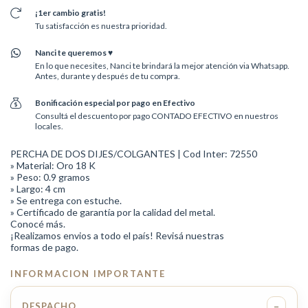
¡1er cambio gratis!
Tu satisfacción es nuestra prioridad.
Nanci te queremos ♥
En lo que necesites, Nanci te brindará la mejor atención via Whatsapp.
Antes, durante y después de tu compra.
Bonificación especial por pago en Efectivo
Consultá el descuento por pago CONTADO EFECTIVO en nuestros
locales.
PERCHA DE DOS DIJES/COLGANTES | Cod Inter: 72550
» Material: Oro 18 K
» Peso: 0.9 gramos
» Largo: 4 cm
» Se entrega con estuche.
» Certificado de garantía por la calidad del metal.
Conocé más.
¡Realizamos envios a todo el país! Revisá nuestras
formas de pago.
INFORMACION IMPORTANTE
−
DESPACHO