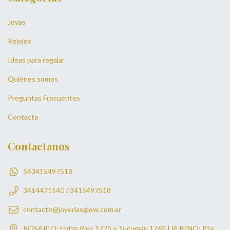
Joyas
Relojes
Ideas para regalar
Quiénes somos
Preguntas Frecuentes
Contacto
Contactanos
543415497518
3414471140 / 3415497518
contacto@joyeriasglow.com.ar
ROSARIO: Entre Ríos 1775 y Tucumán 1763 | RUFINO: Pte.