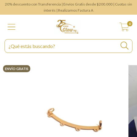
20% descuento con Transferencia | Envíos Gratis desde $200.000 | Cuotas sin
interés | Realizamos Factura A
0
ENVÍO GRATIS