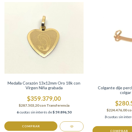
Medalla Corazón 13x12mm Oro 18k con
Virgen Niña grabada
Colgante dije perc
colgar 
$359.379,00
$280.
$287.503,20
con
Transferencia
$224.476,00
co
6
cuotas sin interés de
$ 59.896,50
3
cuotas sin inte
COMPRAR
COMPRAR