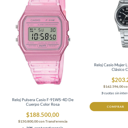
Reloj Casio Mujer 
Clásico C
$203.
$162.596,00
co
3
cuotas sin inte
Reloj Pulsera Casio F-91WS-4D De
Cuerpo Color Rosa
COMPRAR
$188.500,00
$150.800,00
con
Transferencia
-20% con transferencia