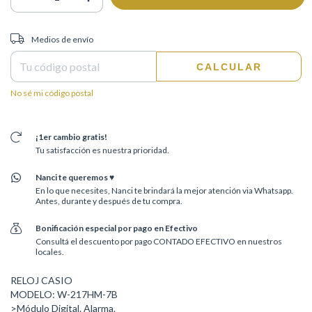
Entregas para el CP:
CAMBIAR CP
Medios de envío
CALCULAR
No sé mi código postal
¡1er cambio gratis!
Tu satisfacción es nuestra prioridad.
Nanci te queremos ♥
En lo que necesites, Nanci te brindará la mejor atención via Whatsapp.
Antes, durante y después de tu compra.
Bonificación especial por pago en Efectivo
Consultá el descuento por pago CONTADO EFECTIVO en nuestros
locales.
RELOJ CASIO
MODELO: W-217HM-7B
>Módulo Digital. Alarma.