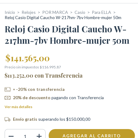
Inicio
>
Relojes
>
POR MARCA
>
Casio
>
Para ELLA
>
Reloj Casio Digital Caucho W-217hm-7bv Hombre-mujer 50m
Reloj Casio Digital Caucho W-
217hm-7bv Hombre-mujer 50m
$141.565,00
Precio sin impuestos
$116.995,87
$113.252,00
con
Transferencia
-20% con transferencia
20% de descuento
pagando con Transferencia
Ver más detalles
Envío gratis
superando los
$150.000,00