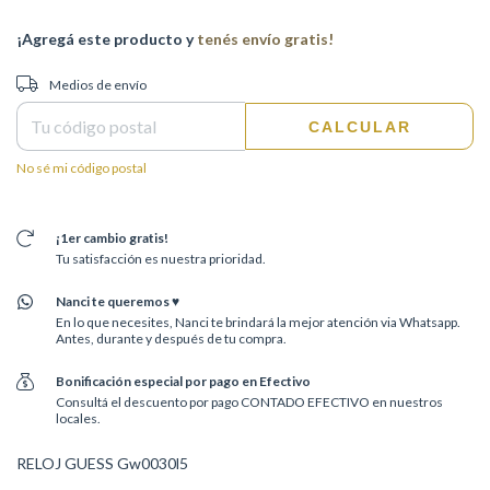
¡Agregá este producto y
tenés envío gratis!
Entregas para el CP:
CAMBIAR CP
Medios de envío
CALCULAR
No sé mi código postal
¡1er cambio gratis!
Tu satisfacción es nuestra prioridad.
Nanci te queremos ♥
En lo que necesites, Nanci te brindará la mejor atención via Whatsapp.
Antes, durante y después de tu compra.
Bonificación especial por pago en Efectivo
Consultá el descuento por pago CONTADO EFECTIVO en nuestros
locales.
RELOJ GUESS Gw0030l5