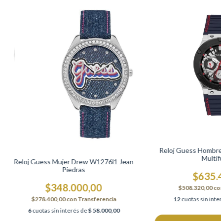
Reloj Guess Hombre
Multif
Reloj Guess Mujer Drew W1276l1 Jean
Piedras
$635.
$348.000,00
$508.320,00
co
12
cuotas sin int
$278.400,00
con
Transferencia
6
cuotas sin interés de
$ 58.000,00