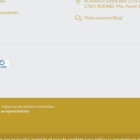
mos
ROSARIO: Entre Ríos 1775 
1763 | RUFINO: Pte. Perón 
recuentes
Visita nuestro Blog!
6. Todos los derechos reservados.
 arrepentimiento
r por este sitio
aceptás el uso de cookies
para agilizar tu experiencia 