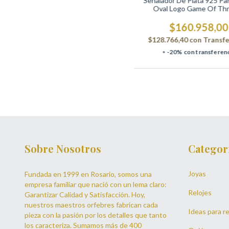
Señalador De Plata 925 Par
Oval Logo Game Of Th
$160.958,00
$128.766,40
con
Transfe
-20% con transferen
Sobre Nosotros
Categor
Joyas
Fundada en 1999 en Rosario, somos una
empresa familiar que nació con un lema claro:
Relojes
Garantizar Calidad y Satisfacción. Hoy,
nuestros maestros orfebres fabrican cada
Ideas para re
pieza con la pasión por los detalles que tanto
los caracteriza. Sumamos más de 400