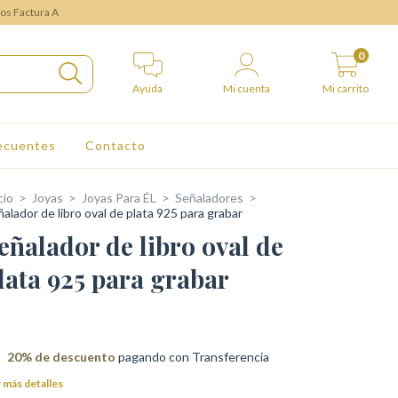
mos Factura A
0
Ayuda
Mi cuenta
Mi carrito
ecuentes
Contacto
cio
>
Joyas
>
Joyas Para ÉL
>
Señaladores
>
alador de libro oval de plata 925 para grabar
eñalador de libro oval de
lata 925 para grabar
20% de descuento
pagando con Transferencia
 más detalles