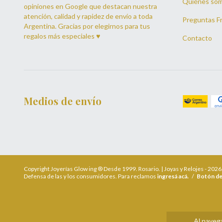
Quiénes so
opiniones en Google que destacan nuestra
atención, calidad y rapidez de envío a toda
Preguntas F
Argentina. Gracias por elegirnos para tus
regalos más especiales ♥
Contacto
Medios de envío
Copyright Joyerías Glow ing ® Desde 1999. Rosario. | Joyas y Relojes - 202
Defensa de las y los consumidores. Para reclamos
ingresá acá.
/
Botón de
Al navega