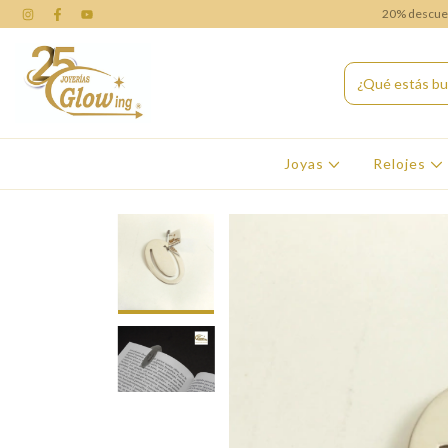
20% descuent
Joyas
Relojes