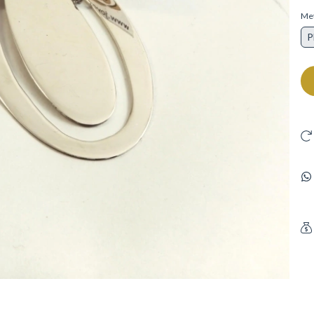
Met
P