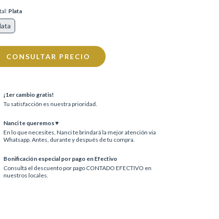
al:
Plata
lata
¡1er cambio gratis!
Tu satisfacción es nuestra prioridad.
Nanci te queremos ♥
En lo que necesites, Nanci te brindará la mejor atención via
Whatsapp. Antes, durante y después de tu compra.
Bonificación especial por pago en Efectivo
Consultá el descuento por pago CONTADO EFECTIVO en
nuestros locales.