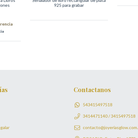
a Libros
Señalador de libro rectangular de plata
rones
925 para grabar
rencia
cia
ías
Contactanos
543415497518
3414471140 / 3415497518
galar
contacto@joyeriasglow.com.