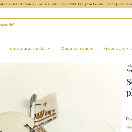
o con Transferencia | Envíos Gratis desde $200.000 | Cuotas sin interés | Realiza
Ideas para regalar
Quiénes somos
Preguntas Fr
Ini
Señ
S
p
Ver