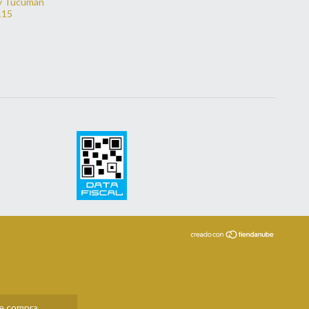
y Tucumán
115
de compra.